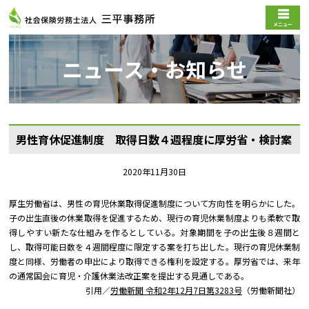
メニュー
ニュース・お知らせ
男性育休促進制度 取得日数４週程度に――厚労省・検討案
2020年11月30日
厚生労働省は、男性の育児休業取得促進制度について方向性を明らかにした。
子の出生直後の休業取得を促進するため、現行の育児休業制度よりも柔軟で取
得しやすい新たな仕組みを作るとしている。対象期間を子の出生後８週間と
し、取得可能日数を４週間程度に限定する案を打ち出した。現行の育児休業制
度と同様、労働者の申出により取得できる権利を設定する。厚労省では、来年
の通常国会に育児・介護休業法改正案を提出する見通しである。
引用／
労働新聞 令和2年12月7日第3283号
（労働新聞社）