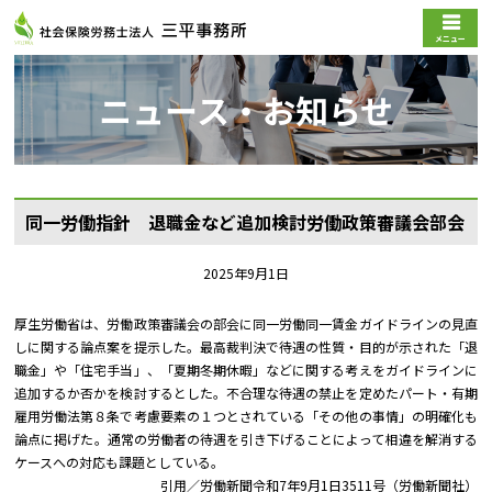
メニュー
ニュース・お知らせ
同一労働指針 退職金など追加検討――労働政策審議会部会
2025年9月1日
厚生労働省は、労働政策審議会の部会に同一労働同一賃金ガイドラインの見直
しに関する論点案を提示した。最高裁判決で待遇の性質・目的が示された「退
職金」や「住宅手当」、「夏期冬期休暇」などに関する考えをガイドラインに
追加するか否かを検討するとした。不合理な待遇の禁止を定めたパート・有期
雇用労働法第８条で考慮要素の１つとされている「その他の事情」の明確化も
論点に掲げた。通常の労働者の待遇を引き下げることによって相違を解消する
ケースへの対応も課題としている。
引用／労働新聞令和7年9月1日3511号（労働新聞社）