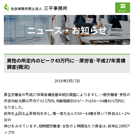
メニュー
ニュース・お知らせ
男性の所定内のピーク43万円に―厚労省･平成27年賃構
調査(概況)
2016年3月17日
厚生労働省の平成27年賃金構造基本統計調査によりますと､一般労働者･男性の
所定内給与額は平均で33.5万円､年齢階級別のピークは50～54歳43.0万円と
なりました｡
前年を上回る上昇傾向を示し､唯一落ち込んだ60～64歳を除いて軒並み1～2％
台の
伸びをみせています｡短時間労働者･女性の１時間当たり賃金は､前年比20円ア
ップの