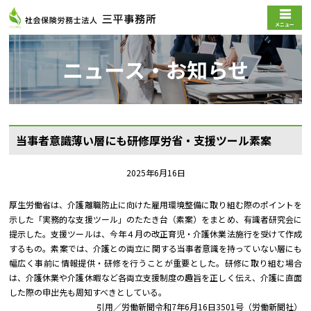
メニュー
ニュース・お知らせ
当事者意識薄い層にも研修――厚労省・支援ツール素案
2025年6月16日
厚生労働省は、介護離職防止に向けた雇用環境整備に取り組む際のポイントを
示した「実務的な支援ツール」のたたき台（素案）をまとめ、有識者研究会に
提示した。支援ツールは、今年４月の改正育児・介護休業法施行を受けて作成
するもの。素案では、介護との両立に関する当事者意識を持っていない層にも
幅広く事前に情報提供・研修を行うことが重要とした。研修に取り組む場合
は、介護休業や介護休暇など各両立支援制度の趣旨を正しく伝え、介護に直面
した際の申出先も周知すべきとしている。
引用／労働新聞令和7年6月16日3501号（労働新聞社）