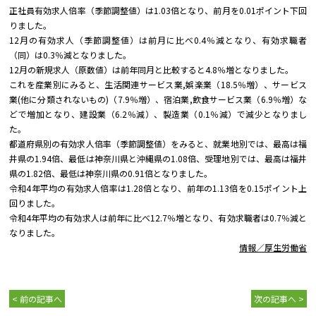
正社員有効求人倍率（季節調整値）は1.03倍となり、前月を0.01ポイント下回
りました。
12月の有効求人（季節調整値）は前月に比べ0.4％減となり、有効求職者
（同）は0.3％減となりました。
12月の新規求人（原数値）は前年同月と比較すると4.8％増となりました。
これを産業別にみると、生活関連サービス業,娯楽業（18.5％増）、サービス
業(他に分類されないもの)（7.9％増）、宿泊業,飲食サービス業（6.9％増）な
どで増加となり、建設業（6.2％減）、製造業（0.1％減）で減少となりまし
た。
都道府県別の有効求人倍率（季節調整値）をみると、就業地別では、最高は福
井県の1.94倍、最低は神奈川県と沖縄県の1.08倍、受理地別では、最高は福井
県の1.82倍、最低は神奈川県の0.91倍となりました。
令和4年平均の有効求人倍率は1.28倍となり、前年の1.13倍を0.15ポイント上
回りました。
令和4年平均の有効求人は前年に比べ12.7％増となり、有効求職者は0.7％減と
なりました。
情報／厚生労働省
< 前の記事へ
次の記事へ >