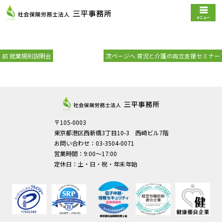
メニュー
前
次
前
就業規則説明会
次ページへ
育児と介護の両立支援セミナー
の
の
投
投
稿:
稿:
〒105-0003
東京都港区西新橋3丁目10-3 西崎ビル7階
お問い合わせ：03-3504-0071
営業時間：9:00～17:00
定休日：土・日・祝・年末年始