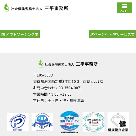
メニュー
前
次
前
アウトソーシング業
次ページへ
人材サービス業
の
の
投
投
稿:
稿:
〒105-0003
東京都港区西新橋3丁目10-3 西崎ビル7階
お問い合わせ：03-3504-0071
営業時間：9:00～17:00
定休日：土・日・祝・年末年始