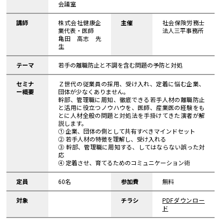
会議室
講師
株式会社健康企
主催
社会保険労務士
業代表・医師
法人三平事務所
⻲⽥ ⾼志 先
生
テーマ
若手の離職防止と不調を含む問題の予防と対処
セミナ
Ｚ世代の従業員の採用、受け入れ、定着に悩む企業、
ー概要
団体が少なくありません。
幹部、管理職に周知、徹底できる若手人材の離職防止
と活用に役立つノウハウを、医師、産業医の経験をも
とに人材全般の問題と対処法を手掛けてきた演者が解
説します。
① 企業、団体の側として共有すべきマインドセット
② 若手人材の特徴を理解し、受け入れる
③ 幹部、管理職に周知する、してはならない誤った対
応
④ 定着させ、育てるためのコミュニケーション術
定員
60名
参加費
無料
対象
チラシ
PDFダウンロー
ド